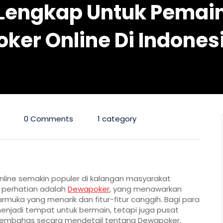
Lengkap Untuk Pemai
oker Online Di Indones
0 Comments
1 category
 online semakin populer di kalangan masyarakat
i perhatian adalah
Dewapoker
, yang menawarkan
muka yang menarik dan fitur-fitur canggih. Bagi para
njadi tempat untuk bermain, tetapi juga pusat
an membahas secara mendetail tentang Dewapoker,