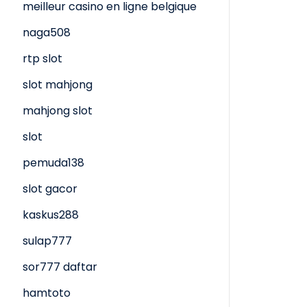
meilleur casino en ligne belgique
naga508
rtp slot
slot mahjong
mahjong slot
slot
pemuda138
slot gacor
kaskus288
sulap777
sor777 daftar
hamtoto