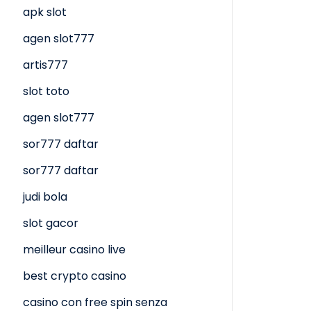
apk slot
agen slot777
artis777
slot toto
agen slot777
sor777 daftar
sor777 daftar
judi bola
slot gacor
meilleur casino live
best crypto casino
casino con free spin senza