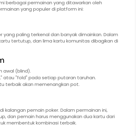
i berbagai permainan yang ditawarkan oleh
rmainan yang populer di platform ini:
er yang paling terkenal dan banyak dimainkan. Dalam
artu tertutup, dan lima kartu komunitas dibagikan di
em
awal (blind).
," atau "fold" pada setiap putaran taruhan.
rtu terbaik akan memenangkan pot.
 di kalangan pemain poker. Dalam permainan ini,
tup, dan pemain harus menggunakan dua kartu dari
tuk membentuk kombinasi terbaik.