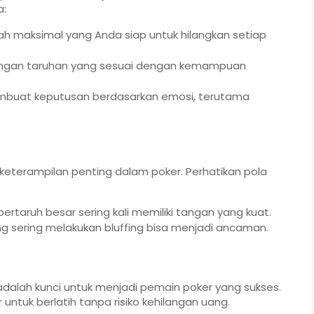
a:
lah maksimal yang Anda siap untuk hilangkan setiap
dengan taruhan yang sesuai dengan kemampuan
embuat keputusan berdasarkan emosi, terutama
erampilan penting dalam poker. Perhatikan pola
ertaruh besar sering kali memiliki tangan yang kuat.
ng sering melakukan bluffing bisa menjadi ancaman.
 adalah kunci untuk menjadi pemain poker yang sukses.
untuk berlatih tanpa risiko kehilangan uang.