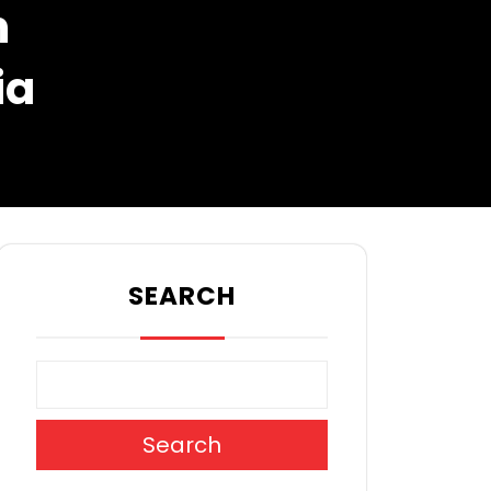
n
ia
SEARCH
Search