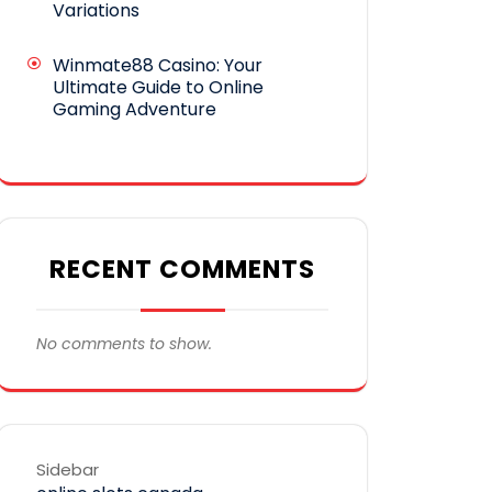
Variations
Winmate88 Casino: Your
Ultimate Guide to Online
Gaming Adventure
RECENT COMMENTS
No comments to show.
Sidebar