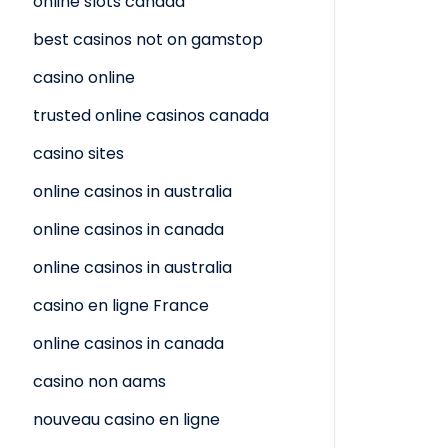
online slots canada
best casinos not on gamstop
casino online
trusted online casinos canada
casino sites
online casinos in australia
online casinos in canada
online casinos in australia
casino en ligne France
online casinos in canada
casino non aams
nouveau casino en ligne