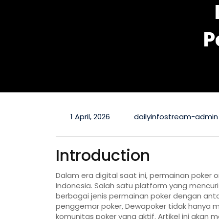
P
1 April, 2026
dailyinfostream-admin
Introduction
Dalam era digital saat ini, permainan poker
Indonesia. Salah satu platform yang mencur
berbagai jenis permainan poker dengan antar
penggemar poker, Dewapoker tidak hanya me
komunitas poker yang aktif. Artikel ini ak