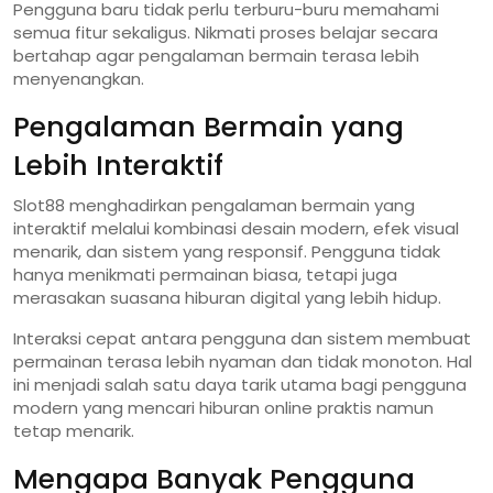
Pengguna baru tidak perlu terburu-buru memahami
semua fitur sekaligus. Nikmati proses belajar secara
bertahap agar pengalaman bermain terasa lebih
menyenangkan.
Pengalaman Bermain yang
Lebih Interaktif
Slot88 menghadirkan pengalaman bermain yang
interaktif melalui kombinasi desain modern, efek visual
menarik, dan sistem yang responsif. Pengguna tidak
hanya menikmati permainan biasa, tetapi juga
merasakan suasana hiburan digital yang lebih hidup.
Interaksi cepat antara pengguna dan sistem membuat
permainan terasa lebih nyaman dan tidak monoton. Hal
ini menjadi salah satu daya tarik utama bagi pengguna
modern yang mencari hiburan online praktis namun
tetap menarik.
Mengapa Banyak Pengguna