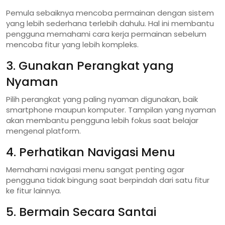
Pemula sebaiknya mencoba permainan dengan sistem
yang lebih sederhana terlebih dahulu. Hal ini membantu
pengguna memahami cara kerja permainan sebelum
mencoba fitur yang lebih kompleks.
3. Gunakan Perangkat yang
Nyaman
Pilih perangkat yang paling nyaman digunakan, baik
smartphone maupun komputer. Tampilan yang nyaman
akan membantu pengguna lebih fokus saat belajar
mengenal platform.
4. Perhatikan Navigasi Menu
Memahami navigasi menu sangat penting agar
pengguna tidak bingung saat berpindah dari satu fitur
ke fitur lainnya.
5. Bermain Secara Santai