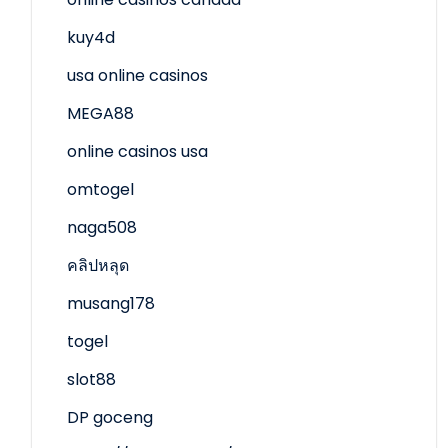
kuy4d
usa online casinos
MEGA88
online casinos usa
omtogel
naga508
คลิปหลุด
musang178
togel
slot88
DP goceng