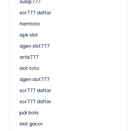
sulap777
sor777 daftar
hamtoto
apk slot
agen slot777
artis777
slot toto
agen slot777
sor777 daftar
sor777 daftar
judi bola
slot gacor