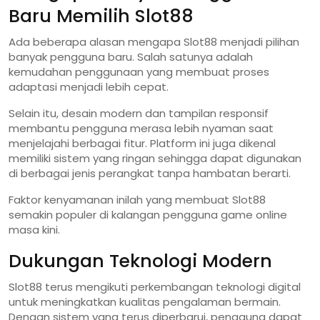
Baru Memilih Slot88
Ada beberapa alasan mengapa Slot88 menjadi pilihan
banyak pengguna baru. Salah satunya adalah
kemudahan penggunaan yang membuat proses
adaptasi menjadi lebih cepat.
Selain itu, desain modern dan tampilan responsif
membantu pengguna merasa lebih nyaman saat
menjelajahi berbagai fitur. Platform ini juga dikenal
memiliki sistem yang ringan sehingga dapat digunakan
di berbagai jenis perangkat tanpa hambatan berarti.
Faktor kenyamanan inilah yang membuat Slot88
semakin populer di kalangan pengguna game online
masa kini.
Dukungan Teknologi Modern
Slot88 terus mengikuti perkembangan teknologi digital
untuk meningkatkan kualitas pengalaman bermain.
Dengan sistem yang terus diperbarui, pengguna dapat