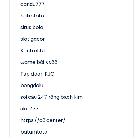
candu777
halimtoto
situs bola
slot gacor
Kontrol4d
Game bài XX88
Tập đoàn KJC
bongdalu
soi cầu 247 rồng bạch kim
slot777
https://o8.center/
batamtoto