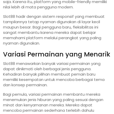
saja. Karena itu, platform yang mobile-friendly memiliki
nilai lebih di mata pengguna modern.
Slot88 hadir dengan sistem responsif yang membuat
tampilannya tetap nyaman digunakan di layar kecil
maupun besar. Bagi pengguna baru, fleksibilitas ini
sangat membantu karena mereka dapat belajar
memahami platform melalui perangkat yang paling
nyaman digunakan.
Variasi Permainan yang Menarik
Slot88 menawarkan banyak variasi permainan yang
dapat dinikmati oleh berbagai jenis pengguna.
Kehadiran banyak pilihan membuat pemain baru
memiliki kesempatan untuk mencoba berbagai tema
dan konsep permainan.
Bagi pemula, variasi permainan membantu mereka
menemukan jenis hiburan yang paling sesuai dengan
minat dan kenyamanan mereka. Mereka dapat
mencoba permainan sederhana terlebih dahulu